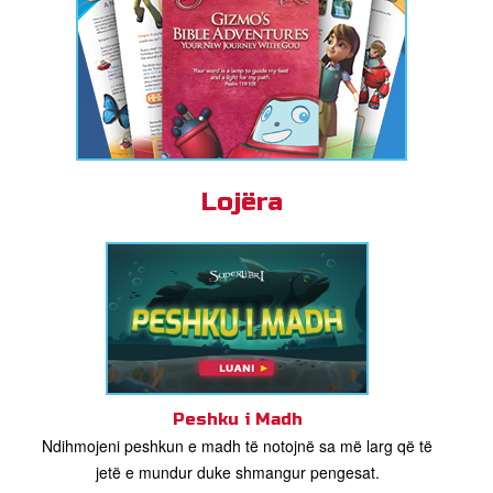
Lojëra
Peshku i Madh
Ndihmojeni peshkun e madh të notojnë sa më larg që të
jetë e mundur duke shmangur pengesat.