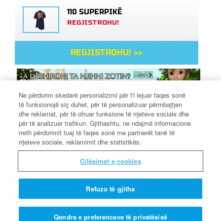
110 SUPERPIKË
REGJISTROHU!
REGJISTROHU! >>
Ne përdorim skedarë personalizimi për t'i lejuar faqes sonë
të funksionojë siç duhet, për të personalizuar përmbajtjen
PAJISJA P & P E
dhe reklamat, për të ofruar funksione të rrjeteve sociale dhe
PROFESOR KUANTUMIT
për të analizuar trafikun. Gjithashtu, ne ndajmë informacione
rreth përdorimit tuaj të faqes sonë me partnerët tanë të
rrjeteve sociale, reklamimit dhe statistikës.
Cilësimet e cookies
Kush shkon në ferr?
Refuzo të gjitha
Qendra e preferencave të privatësisë