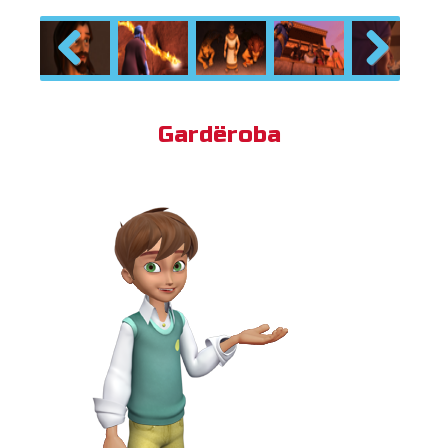
Previous
Next
Gardëroba