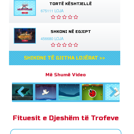
TORTË KËSHTJELLË
675111 LOJA
SHKONI NË EGJIPT
456680 LOJA
SHIKONI TË GJITHA LOJËRAT >>
Më Shumë Video
Previous
Next
Fituesit e Djeshëm të Trofeve