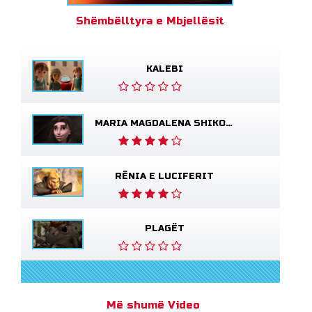
Shëmbëlltyra e Mbjellësit
KALEBI
MARIA MAGDALENA SHIKON JEZUSIN TË GJALLË
RËNIA E LUCIFERIT
PLAGËT
Më shumë Video