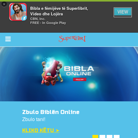
×
Bibla e fëmijëve të Superlibrit,
VIEW
Video dhe Lojëra
CBN, Inc.
FREE - In Google Play
Return to Content
i
de
Zbulo Biblën Online
Zbulo tani!
KLIKO KËTU ➤