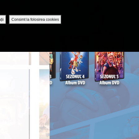
Romania / Romanian
UTENTIFICĂ-TE
DESCHIDE CONT
ții
Consimt la folosirea cookies
APLICAȚIA MOBILĂ