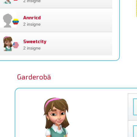
2 insigne
Annricd
2 insigne
Sweetcity
2 insigne
Garderobă