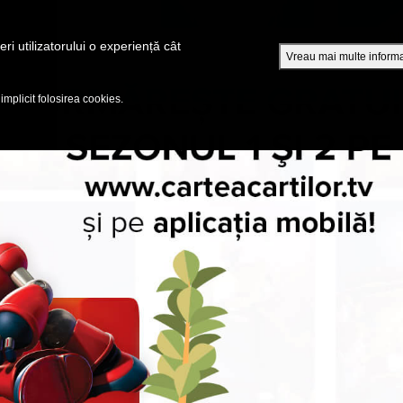
A
ri utilizatorului o experiență cât
Vreau mai multe informa
EPISOADE
BIBLIA
VIDEOURI
CUMPĂRĂ DVD - SEZOANE 1-4
 implicit folosirea cookies.