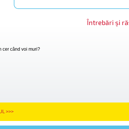
Întrebări și 
n cer când voi muri?
L >>>