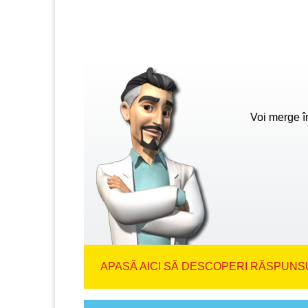
Voi merge î
APASĂ AICI SĂ DESCOPERI RĂSPUNSU