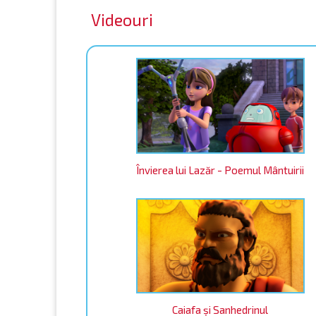
Videouri
Învierea lui Lazăr - Poemul Mântuirii
Caiafa şi Sanhedrinul