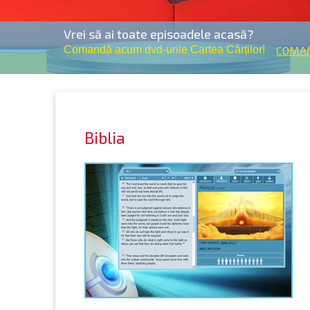
Vrei să ai toate episoadele acasă?
Comandă acum dvd-urile Cartea Cărților!
COMAN
Biblia