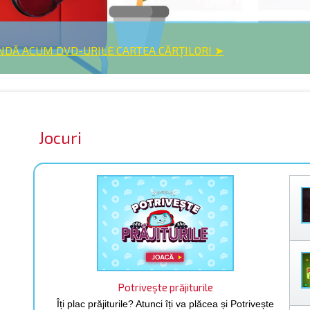
DĂ ACUM DVD-URILE CARTEA CĂRȚILOR! ➤
Jocuri
Potrivește prăjiturile
Îți plac prăjiturile? Atunci îți va plăcea și Potrivește