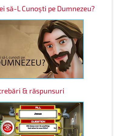
ei să-L Cunoști pe Dumnezeu?
trebări & răspunsuri