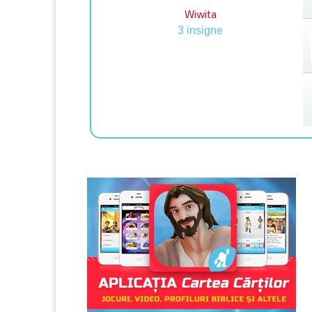
Wiwita
3 insigne