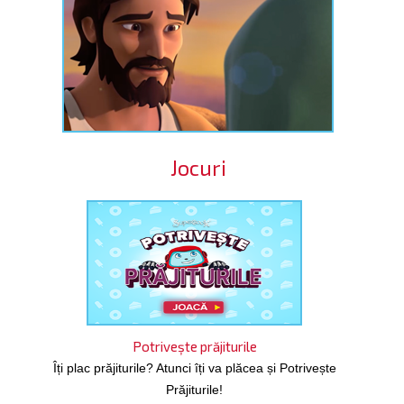
Jocuri
Potrivește prăjiturile
Îți plac prăjiturile? Atunci îți va plăcea și Potrivește
Prăjiturile!