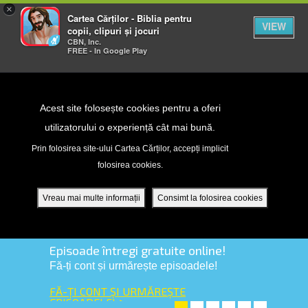
×
Cartea Cărților - Biblia pentru
VIEW
copii, clipuri și jocuri
CBN, Inc.
FREE - In Google Play
Return to Content
Acest site folosește cookies pentru a oferi
utilizatorului o experiență cât mai bună.
peră
Prin folosirea site-ului Cartea Cărților, accepți implicit
folosirea cookies.
ade
Vreau mai multe informații
Consimt la folosirea cookies
ri
Episoade întregi gratuite online!
Fă-ți cont și urmărește episoadele!
ră DVD - Sezoane 1-4
FĂ-ȚI CONT ȘI URMĂREȘTE
ția mobilă
EPISOADELE! ➤