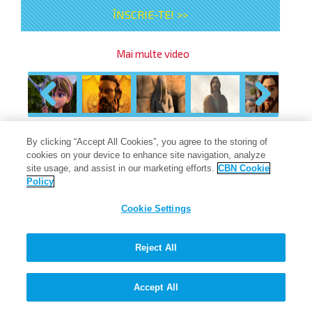
ÎNSCRIE-TE! >>
Mai multe video
Previous
Next
By clicking “Accept All Cookies”, you agree to the storing of
cookies on your device to enhance site navigation, analyze
Întrebări și răspunsuri cu
site usage, and assist in our marketing efforts.
CBN Cookie
Policy
Profesorul Nour
Cookie Settings
Reject All
Ce este credința?
Accept All