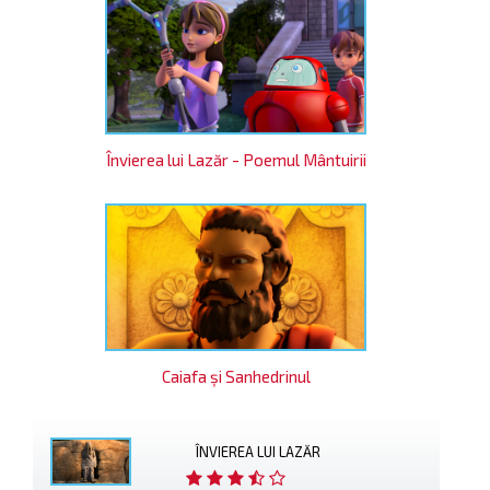
Învierea lui Lazăr - Poemul Mântuirii
Caiafa şi Sanhedrinul
ÎNVIEREA LUI LAZĂR