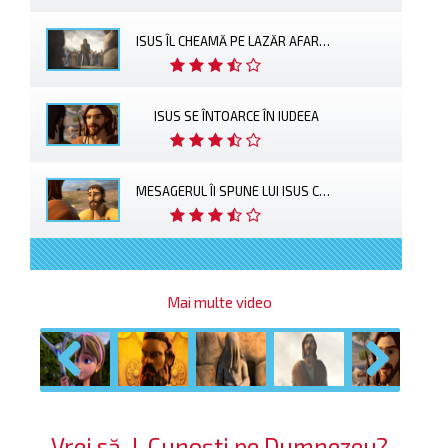
ISUS ÎL CHEAMĂ PE LAZĂR AFARĂ DIN MORMÂNT
ISUS SE ÎNTOARCE ÎN IUDEEA
MESAGERUL ÎI SPUNE LUI ISUS CĂ LAZĂR ESTE BOLNAV
Mai multe video
Previous
Next
Vrei să-L Cunoști pe Dumnezeu?