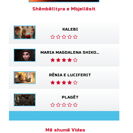
Shëmbëlltyra e Mbjellësit
KALEBI
MARIA MAGDALENA SHIKON JEZUSIN TË GJALLË
RËNIA E LUCIFERIT
PLAGËT
Më shumë Video