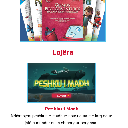
Lojëra
Peshku i Madh
Ndihmojeni peshkun e madh të notojnë sa më larg që të
jetë e mundur duke shmangur pengesat.