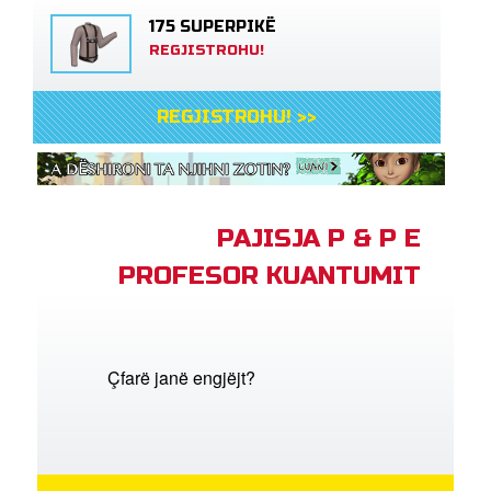
175 SUPERPIKË
REGJISTROHU!
REGJISTROHU! >>
PAJISJA P & P E
PROFESOR KUANTUMIT
Çfarë janë engjëjt?