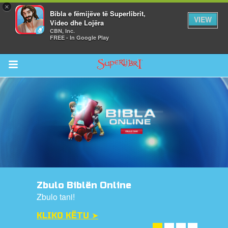
×
Bibla e fëmijëve të Superlibrit,
VIEW
Video dhe Lojëra
CBN, Inc.
FREE - In Google Play
Return to Content
i
de
Zbulo Biblën Online
Zbulo tani!
KLIKO KËTU ➤