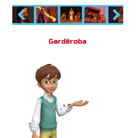
Previous
Next
Gardëroba