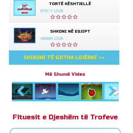
TORTË KËSHTJELLË
675111 LOJA
SHKONI NË EGJIPT
456680 LOJA
SHIKONI TË GJITHA LOJËRAT >>
Më Shumë Video
Previous
Next
Fituesit e Djeshëm të Trofeve