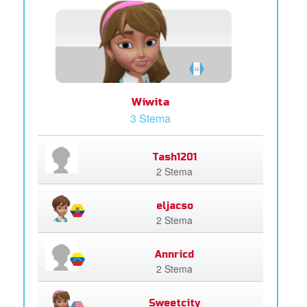
Wiwita
3 Stema
Tash1201
2 Stema
eljacso
2 Stema
Annricd
2 Stema
Sweetcity