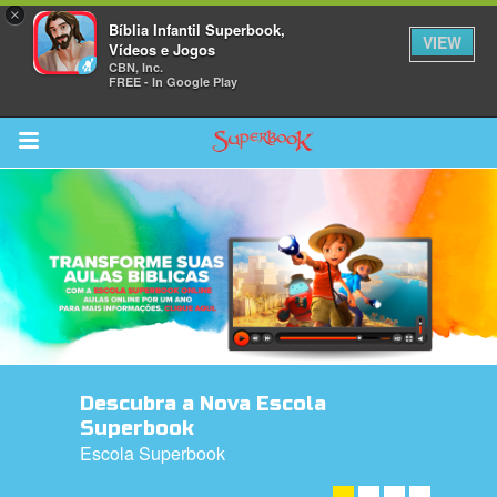
×
Bíblia Infantil Superbook,
VIEW
Vídeos e Jogos
CBN, Inc.
FREE - In Google Play
Return to Content
bra
ios
Descubra a Nova Escola
s
Superbook
Escola Superbook
DESCUBRA A NOVA ESCOLA