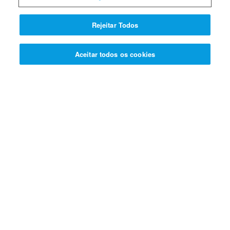
Rejeitar Todos
CLIQUE AQUI PARA DESCOBRIR A
RESPOSTA >>>
Aceitar todos os cookies
Termos de Uso
Política de Privacidade
Informação para os Pais