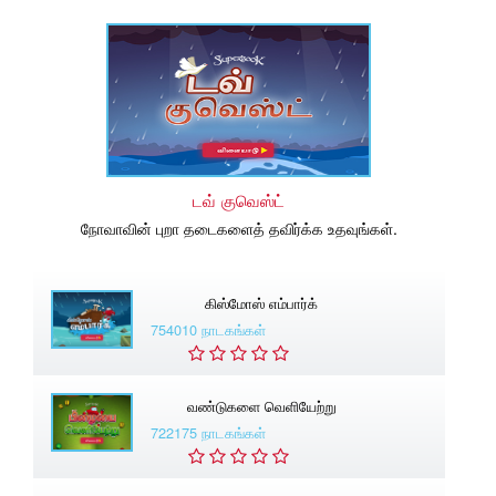
டவ் குவெஸ்ட்
நோவாவின் புறா தடைகளைத் தவிர்க்க உதவுங்கள்.
கிஸ்மோஸ் எம்பார்க்
754010 நாடகங்கள்
வண்டுகளை வெளியேற்று
722175 நாடகங்கள்