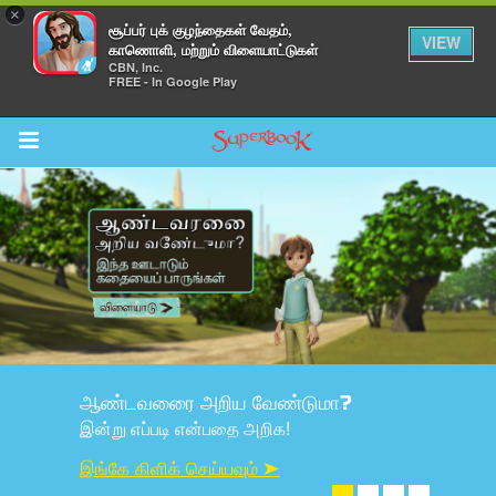
×
சூப்பர் புக் குழந்தைகள் வேதம்,
VIEW
காணொளி, மற்றும் விளையாட்டுகள்
CBN, Inc.
FREE - In Google Play
Return to Content
ாட்டுகள்
யவும்
யாயங்கள்
மம்
ஆண்டவரைை அறிய வேண்டுமா?
ாளி
இன்று எப்படி என்பதை அறிக!
லி
இங்கே கிளிக் செய்யவும் ➤