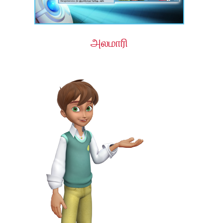
அலமாரி