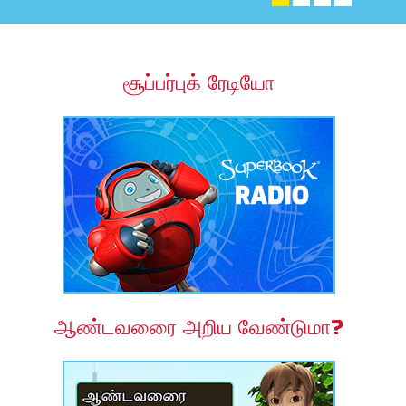
ம ஆப்
ூப்பர்புக் வேதாகமம் ஆப்
சூப்பர்புக் ரேடியோ
ையவும்
ை மாற்றவும்
ஆண்டவரைை அறிய வேண்டுமா?