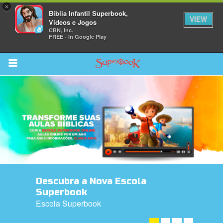
×
Bíblia Infantil Superbook,
VIEW
Vídeos e Jogos
CBN, Inc.
FREE - In Google Play
Return to Content
bra
ios
Descubra a Nova Escola
s
Superbook
Escola Superbook
DESCUBRA A NOVA ESCOLA