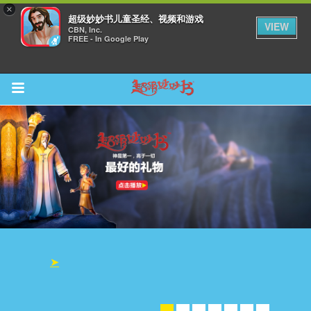
×
超级妙妙书儿童圣经、视频和游戏
VIEW
CBN, Inc.
FREE - In Google Play
Return to Content
集
➤
观看