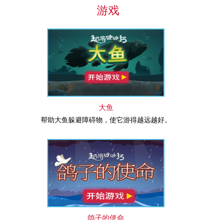
游戏
BellaYumi
得到了徽章：
赢得首批超
级分
!
6 小时 之前。
大鱼
帮助大鱼躲避障碍物，使它游得越远越好。
鸽子的使命