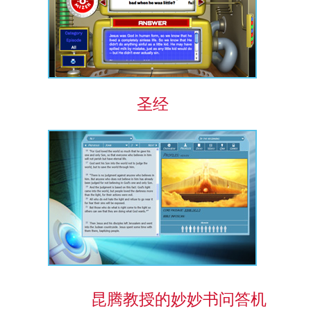
圣经
昆腾教授的妙妙书问答机