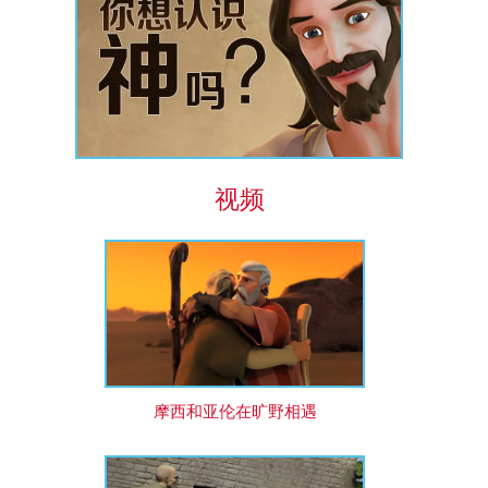
视频
摩西和亚伦在旷野相遇