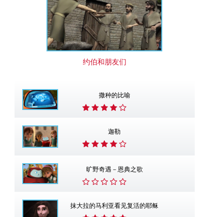
约伯和朋友们
撒种的比喻
迦勒
旷野奇遇－恩典之歌
抹大拉的马利亚看见复活的耶稣