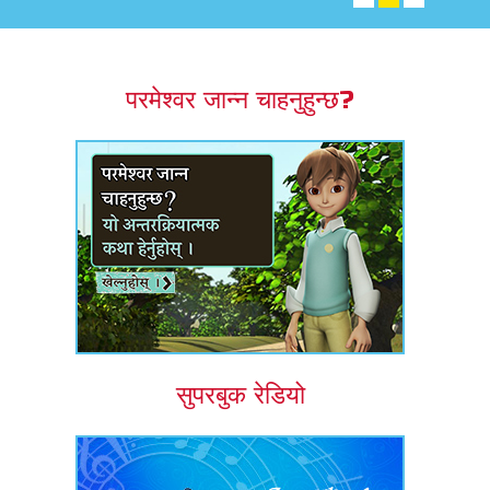
एप
्क सुपरबुक बाइबल एप
परमेश्वर जान्न चाहनुहुन्छ?
नुहोस् ।
ुहोस् ।
र्तन गर्नुहोस्
सुपरबुक रेडियो