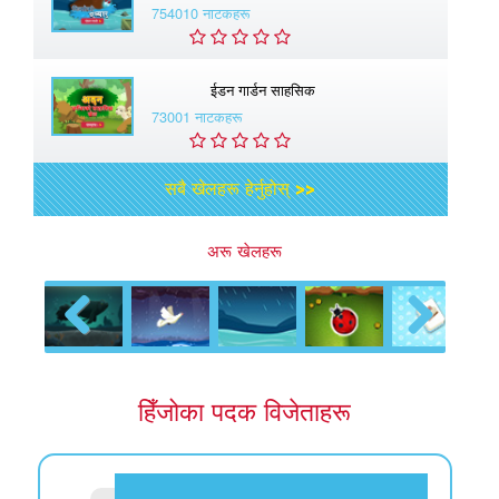
754010 नाटकहरू
ईडन गार्डन साहसिक
73001 नाटकहरू
सबै खेलहरू हेर्नुहोस् >>
अरू खेलहरू
Previous
Next
हिँजोका पदक विजेताहरू