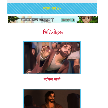
साइन अप >>
भिडियोहरू
स्टीफन माफी