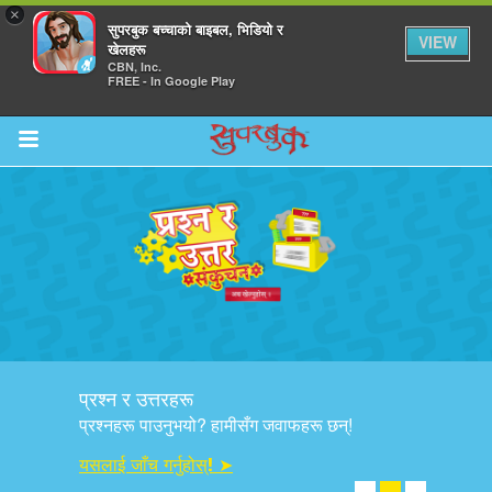
×
सुपरबुक बच्चाको बाइबल, भिडियो र
VIEW
खेलहरू
CBN, Inc.
FREE - In Google Play
Return to Content
ाउनुहोस्
हरू
प्रश्न र उत्तरहरू
रू
प्रश्नहरू पाउनुभयो? हामीसँग जवाफहरू छन्!
यसलाई जाँच गर्नुहोस्! ➤