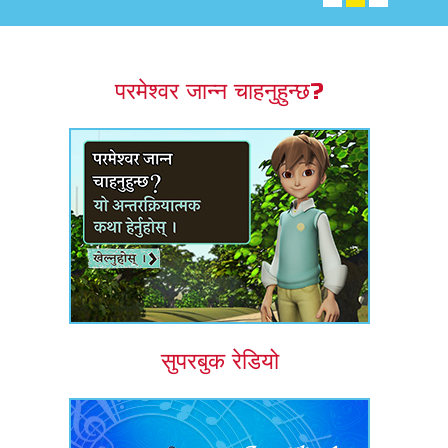
एप
्क सुपरबुक बाइबल एप
परमेश्वर जान्न चाहनुहुन्छ?
नुहोस् ।
ुहोस् ।
र्तन गर्नुहोस्
सुपरबुक रेडियो