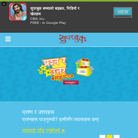
×
सुपरबुक बच्चाको बाइबल, भिडियो र
VIEW
खेलहरू
CBN, Inc.
FREE - In Google Play
Return to Content
ाउनुहोस्
हरू
प्रश्न र उत्तरहरू
रू
प्रश्नहरू पाउनुभयो? हामीसँग जवाफहरू छन्!
यसलाई जाँच गर्नुहोस्! ➤