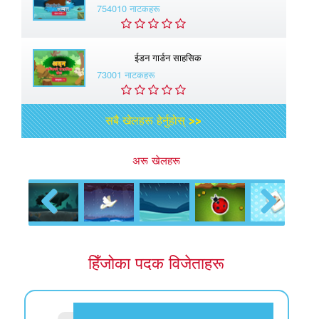
754010 नाटकहरू
ईडन गार्डन साहसिक
73001 नाटकहरू
सबै खेलहरू हेर्नुहोस् >>
अरू खेलहरू
Previous
Next
हिँजोका पदक विजेताहरू