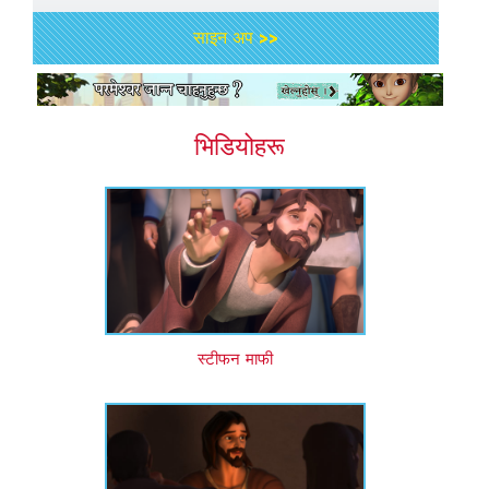
साइन अप >>
भिडियोहरू
स्टीफन माफी