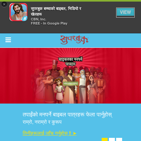
×
सुपरबुक बच्चाको बाइबल, भिडियो र
VIEW
खेलहरू
CBN, Inc.
FREE - In Google Play
Return to Content
ाउनुहोस्
हरू
तपाईंको मनपर्ने बाइबल पात्रहरू फेला पार्नुहोस्
रू
राम्रो, नराम्रो र कुरूप
तिनीहरूलाई जाँच गर्नुहोस् ! ➤