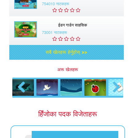
754010 नाटकहरू
ईडन गार्डन साहसिक
73001 नाटकहरू
सबै खेलहरू हेर्नुहोस् >>
अरू खेलहरू
Previous
Next
हिँजोका पदक विजेताहरू