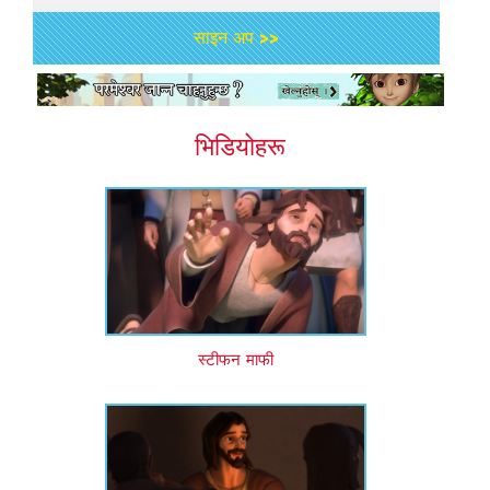
साइन अप >>
भिडियोहरू
स्टीफन माफी