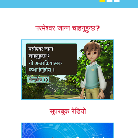
एप
्क सुपरबुक बाइबल एप
परमेश्वर जान्न चाहनुहुन्छ?
नुहोस् ।
ुहोस् ।
र्तन गर्नुहोस्
सुपरबुक रेडियो