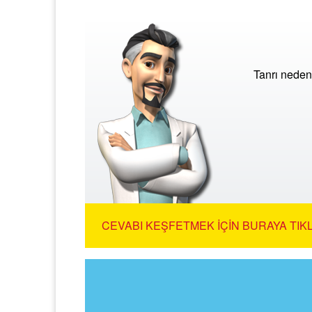
Tanrı neden
CEVABI KEŞFETMEK İÇIN BURAYA TIKL