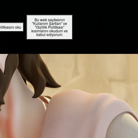
tap Uygulamasını İndirin!
Turkey / Türkçe
GIRIŞ YAP
KAYDOLUN
Bu web sayfasının
"Kullanım Şartları" ve
RADYO
UYGULAMA
olitikasını oku
"Gizlilik Politikası"
kısımlarını okudum ve
kabul ediyorum.