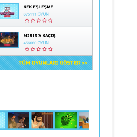
KEK EŞLEŞME
675111 OYUN
MISIR'A KAÇIŞ
456680 OYUN
TÜM OYUNLARI GÖSTER >>