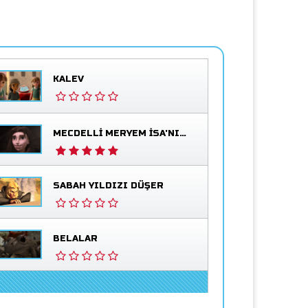
KALEV
MECDELLI MERYEM İSA'NIN HAYATTA OLDUĞUNU GÖRÜR
SABAH YILDIZI DÜŞER
BELALAR