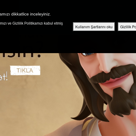
Ücretsiz Çocuk Kutsal Ki
amızı dikkatlice inceleyiniz.
ızı ve Gizlilik Politikamızı kabul etmiş
KEŞFEDIN
BÖLÜMLER
KUTSAL KITAP
VIDEOLAR
Kullanım Şartlarını oku
Gizlilik P