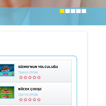
GIZMO'NUN YOLCULUĞU
754010 OYUN
BÖCEK ÇIKIŞI
722175 OYUN