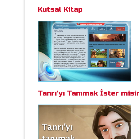
Kutsal Kitap
Tanrı'yı Tanımak İster misi