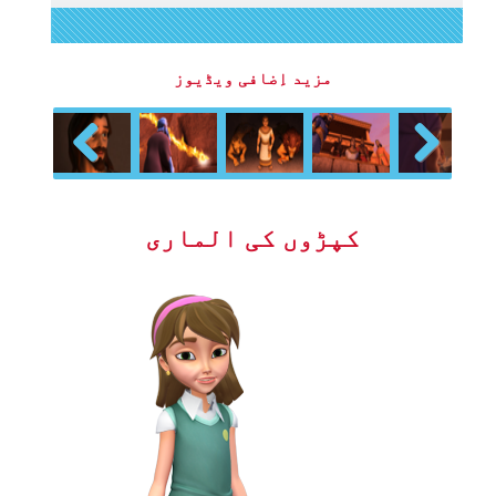
مزید اِضافی ویڈیوز
Previous
Next
کپڑوں کی الماری