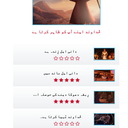
خُداوند اپنے آپ کو ظاہِر کرتا ہے
دانی ایل زِندہ ہے
دانی ایل ماند میں
رِبقہ دھوکا دینے کی حوصلہ افزاٸ کرتی ہے۔
خُداوند مُہیا کرتا ہے۔