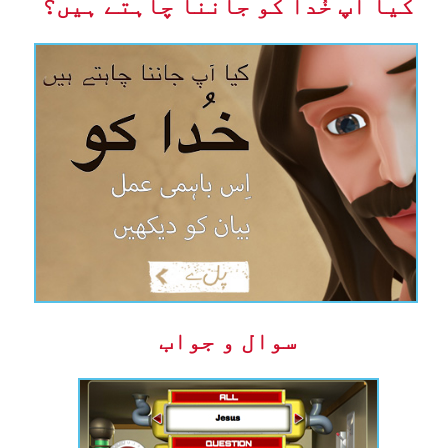
کیا آپ خُدا کو جاننا چاہتے ہیں؟
سوال و جواب