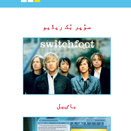
سوُپر بُک ریڈیو
باٸبل