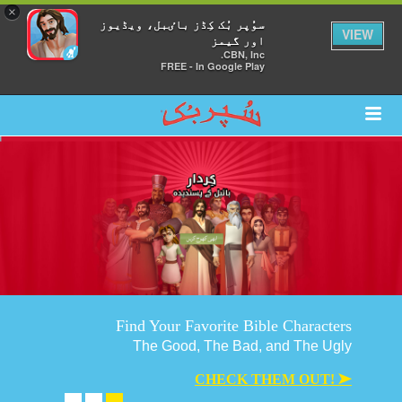
×
سوُپر بُک کِڈز باٸبل، ویڈیوز
VIEW
اور گیمز
CBN, Inc.
FREE - In Google Play
Find Your Favorite Bible Characters
The Good, The Bad, and The Ugly
CHECK THEM OUT! ➤