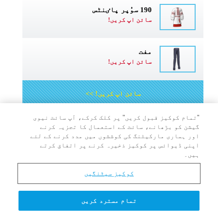
190 سوُپر پاٸنٹس
سائن اپ کریں!
مفت
سائن اپ کریں!
سائن اپ کریں! >>
"تمام کوکیز قبول کریں" پر کلک کرکے، آپ سائٹ نیوی
گیشن کو بڑھانے، سائٹ کے استعمال کا تجزیہ کرنے
اور ہماری مارکیٹنگ کی کوششوں میں مدد کرنے کے لئے
اپنی ڈیوائس پر کوکیز ذخیرہ کرنے پر اتفاق کرتے
پروفیسر کوانٹم کے Q &
ہیں۔
اُلٹی سیدھی ترکیِب
کوکیز سیٹنگیں
تمام مسترد کریں
یسوُع کو کِتنے مجوُسی مِلنے آے