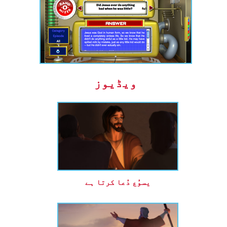
ویڈیوز
یسوُع دُعا کرتا ہے