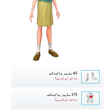
65 سوُپر پاٸنٹس
سائن اپ کریں!
175 سوُپر پاٸنٹس
سائن اپ کریں!