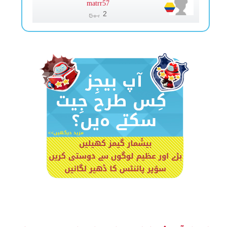
matrr57
2 بیج