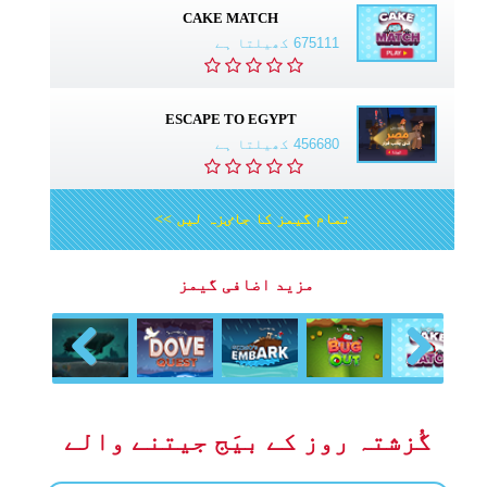
CAKE MATCH
675111 کھیلتا ہے
ESCAPE TO EGYPT
456680 کھیلتا ہے
تمام گیمز کا جاٸزہ لیں >>
مزید اضافی گیمز
Previous
Next
گُزشتہ روز کے بیَج جیتنے والے