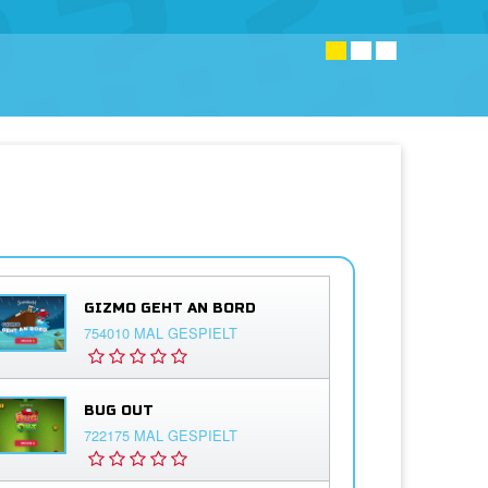
GIZMO GEHT AN BORD
754010 MAL GESPIELT
BUG OUT
722175 MAL GESPIELT