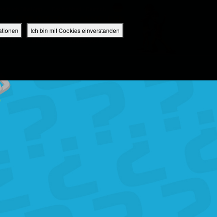
perbuch Bibel App
Deutschland / Deutsch
EINLOGGEN
ANMELDEN
ationen
Ich bin mit Cookies einverstanden
IDEO
RADIO
BIBEL APP