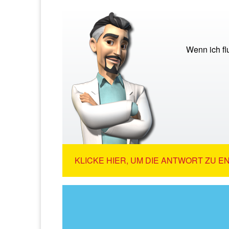
Wenn ich fl
KLICKE HIER, UM DIE ANTWORT ZU E