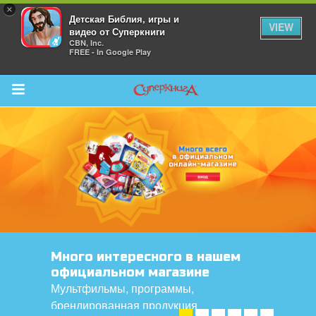
×
Детская Библия, игры и
VIEW
видео от Суперкниги
CBN, Inc.
FREE - In Google Play
Return to Content
 больше
и
я
Путеводитель по сериям
"Суперкниги"
Любимые герои "Суперкниги"
УЗНАТЬ ➤