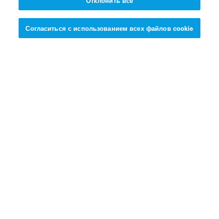
победить огромного Голиафа?
Отклонить все
Согласиться с использованием всех файлов cookie
НАЖМИ ЗДЕСЬ И УЗНАЙ ОТВЕТ >>>
Условия использования
Политика конфиденциальности