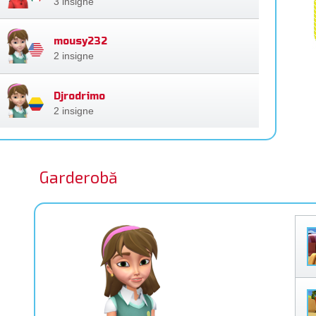
3 insigne
mousy232
2 insigne
Djrodrimo
2 insigne
Garderobă