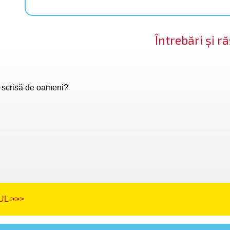
Întrebări și 
t scrisă de oameni?
L >>>