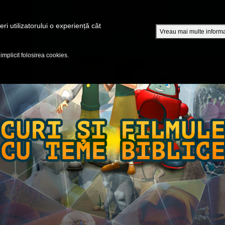
A
ri utilizatorului o experiență cât
Vreau mai multe informa
EPISOADE
BIBLIA
VIDEOURI
CUMPĂRĂ DVD - SEZOANE 1-4
 implicit folosirea cookies.