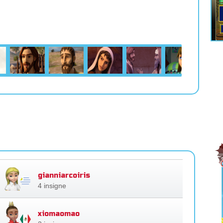
gianniarcoiris
4 insigne
xiomaomao