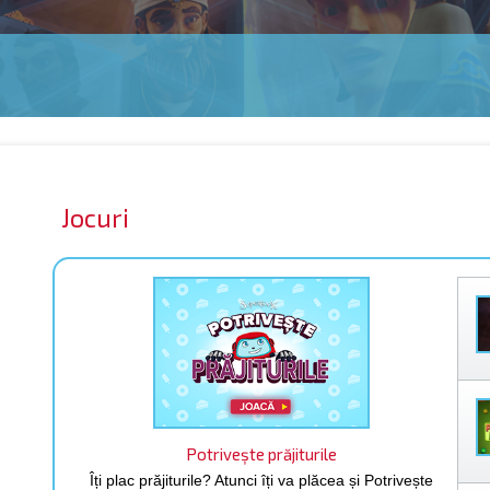
Jocuri
Potrivește prăjiturile
Îți plac prăjiturile? Atunci îți va plăcea și Potrivește