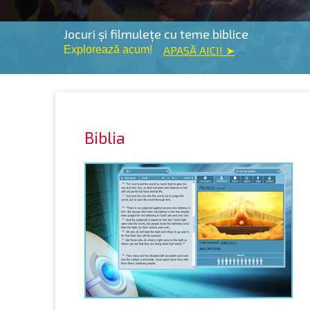
Jocuri și filmulețe cu teme biblice
Explorează acum!
APASĂ AICI! ➤
Biblia