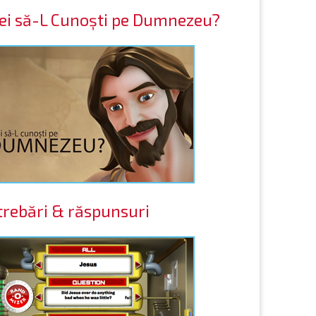
ei să-L Cunoști pe Dumnezeu?
trebări & răspunsuri