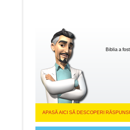
Biblia a fos
APASĂ AICI SĂ DESCOPERI RĂSPUNSU