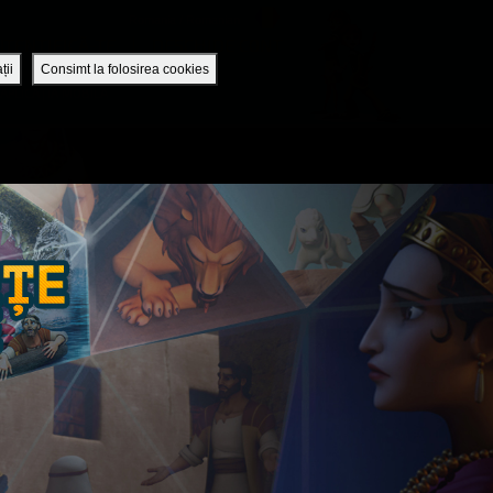
Romania / Romanian
UTENTIFICĂ-TE
DESCHIDE CONT
ții
Consimt la folosirea cookies
APLICAȚIA MOBILĂ