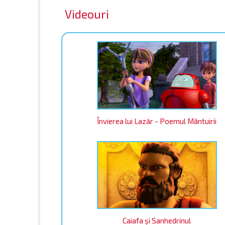
Videouri
Învierea lui Lazăr - Poemul Mântuirii
Caiafa şi Sanhedrinul