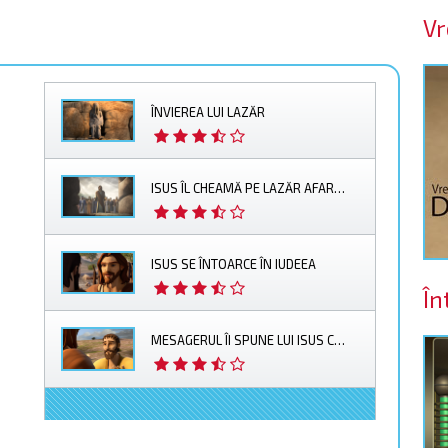
Vr
ÎNVIEREA LUI LAZĂR
ISUS ÎL CHEAMĂ PE LAZĂR AFARĂ DIN MORMÂNT
ISUS SE ÎNTOARCE ÎN IUDEEA
În
MESAGERUL ÎI SPUNE LUI ISUS CĂ LAZĂR ESTE BOLNAV