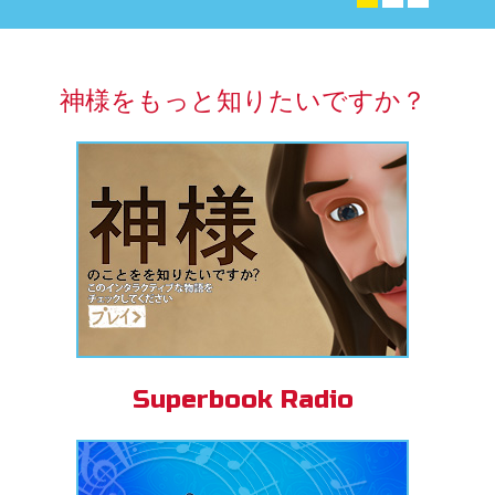
アプリ
パーブック聖書アプリ
神様をもっと知りたいですか？
ンイン
の変更
Superbook Radio