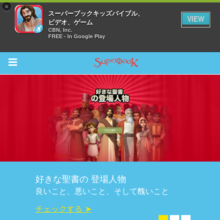
×
スーパーブックキッズバイブル、
VIEW
ビデオ、ゲーム
CBN, Inc.
FREE - In Google Play
Return to Content
ム
スカバー
ソード
好きな聖書の 登場人物
オ
良いこと、悪いこと、そして醜いこと
オ
チェックする ➤