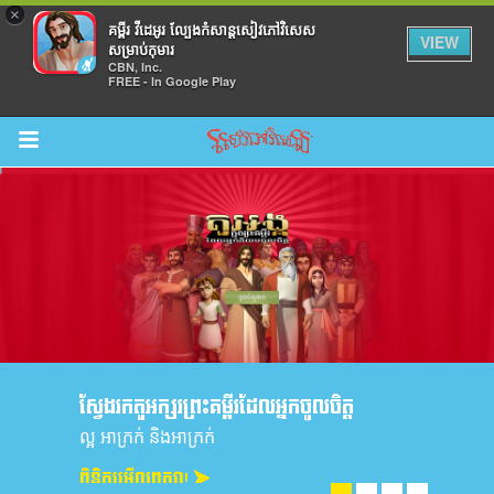
×
គម្ពីរ វីដេអូរ ល្បែងកំសាន្តសៀវភៅវិសេស
VIEW
សម្រាប់កុមារ
CBN, Inc.
FREE - In Google Play
Return to Content
ល់
ស្វែងរកតួអក្សរព្រះគម្ពីរដែលអ្នកចូលចិត្ត
ល្អ អាក្រក់ និងអាក្រក់
ពិនិត្យមើលពួកវា! ➤