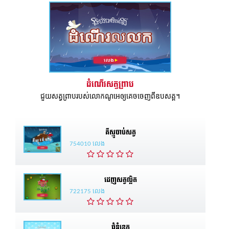
ដំណើរសត្វព្រាប
ជួយសត្វព្រាបរបស់លោកណូអេឲ្យគេចចេញពីឧបសគ្គ។
គីស្មូចាប់សត្វ
754010 លេង
ដេញសត្វល្អិត
722175 លេង
ផ្គុំនំខេក