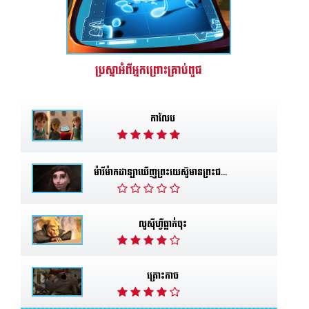
ប្រស្នាអំពីអ្នកព្រោះគ្រាប់ពួជ
កាលែប
ម៉ារីម៉ាកដាឡាឃើញព្រះយេស៊ូមានព្រះជន្មរស់
លូស៊ីហ្វឺធ្លាក់ចុះ
គ្រោះកាច