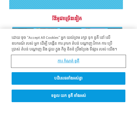
វីឌីអូជាច្រើនទៀត
ដោយ ចុច "Accept All Cookies" អ្នក យល់ព្រម រក្សា ទុក ខូគី នៅ លើ
ឧបករណ៍ របស់ អ្នក ដើម្បី បង្កើន ការ រុករក តំបន់ បណ្ដាញ វិភាគ ការ ប្រើ
Previous
Next
ប្រាស់ តំបន់ បណ្ដាញ និង ជួយ ក្នុង កិច្ច ខិតខំ ប្រឹងប្រែង ទីផ្សារ របស់ យើង។
ការ កំណត់ ខូគី
សំណួរលោកសាស្រ្តាចារ្យក្វាន់ទុម
បដិសេធទាំងអស់គ្នា
តើព្រះជាម្ចាស់កើតឡើងដោយរបៀបណា?
ទទួល យក ខូគី ទាំងអស់
សូមចុចទីនេះដើម្បីរកឃើញចម្លើយ >>>