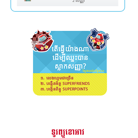
2 សញ្ញា
ទូរព្យួខោអាវ