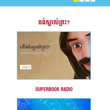
រះគម្ពីរ
ីព្រះគម្ពីរសៀវភៅវិសេសឥតគិតថ្លៃ
ចង់ស្គាល់ព្រះ?
្មោះ
ា
Superbook Radio