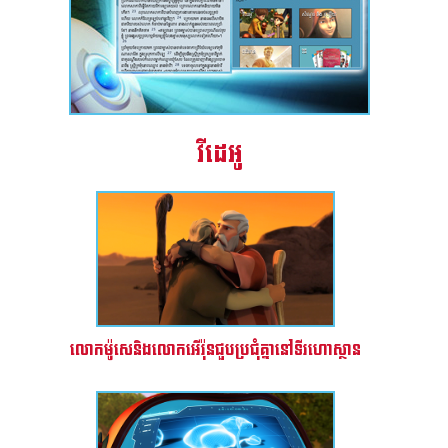
វីដេអូ
លោកម៉ូសេនិងលោកអើរ៉ុនជួបប្រជុំគ្នានៅទីរហោស្ថាន