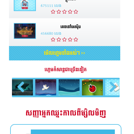
675111 លេង
គេចទៅអេស៊ីប
456680 លេង
មើលហ្គេមទាំងអស់។ >>
ហ្គេមកំសាន្តជាច្រើនទៀត
Previous
Next
សញ្ញាអ្នកឈ្នះកាលពីម្សិលមិញ