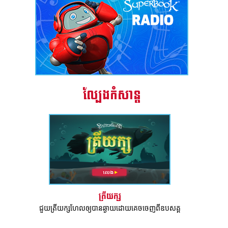
ល្បែងកំសាន្ត
ត្រីយក្ស
ជួយត្រីយក្សហែលឲ្យបានឆ្ងាយ​ដោយគេចចេញពីឧបសគ្គ