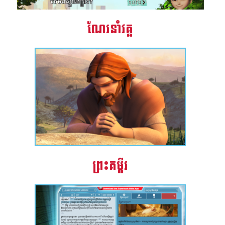
ណែរនាំវគ្គ
ព្រះគម្ពីរ