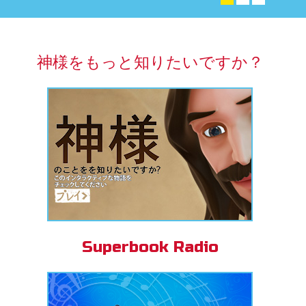
アプリ
パーブック聖書アプリ
神様をもっと知りたいですか？
ンイン
の変更
Superbook Radio