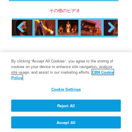
その他のビデオ
Previous
Next
クォンタム教授の質疑応答マ
By clicking “Accept All Cookies”, you agree to the storing of
シーン
cookies on your device to enhance site navigation, analyze
site usage, and assist in our marketing efforts.
CBN Cookie
Policy
Cookie Settings
なぜノアは、箱舟を作ったのでし
ょうか？
Reject All
Accept All