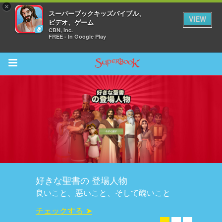
×
スーパーブックキッズバイブル、
VIEW
ビデオ、ゲーム
CBN, Inc.
FREE - In Google Play
Return to Content
ム
スカバー
ソード
好きな聖書の 登場人物
オ
良いこと、悪いこと、そして醜いこと
オ
チェックする ➤