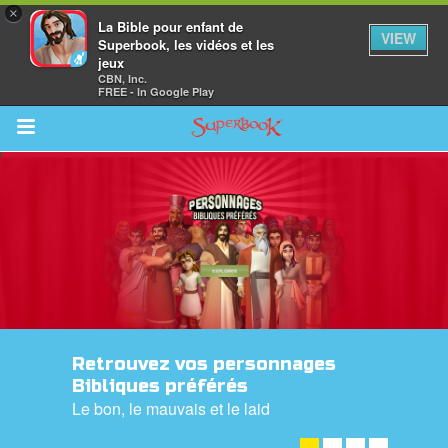
×
La Bible pour enfant de
VIEW
Superbook, les vidéos et les
jeux
CBN, Inc.
FREE - In Google Play
Return to Content
vre
des
Retrouvez vos personnages
Bibliques préférés
Le bon, le mauvais et le laid
REGARDEZ-LES ! ➤