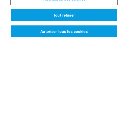
145 SUPERPOINTS
Tout refuser
INSCRIPTION !
Autoriser tous les cookies
INSCRIPTION ! >>
Le bidule de questions et
réponses du PROFESSEUR
QUANTUM ; UN BIDULE
Quand la fin du monde
interviendra-t-elle ?