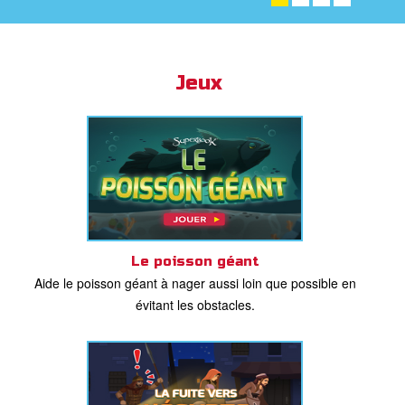
ble
book Bible App
Jeux
xion
ption
er de langue
Le poisson géant
Aide le poisson géant à nager aussi loin que possible en
évitant les obstacles.