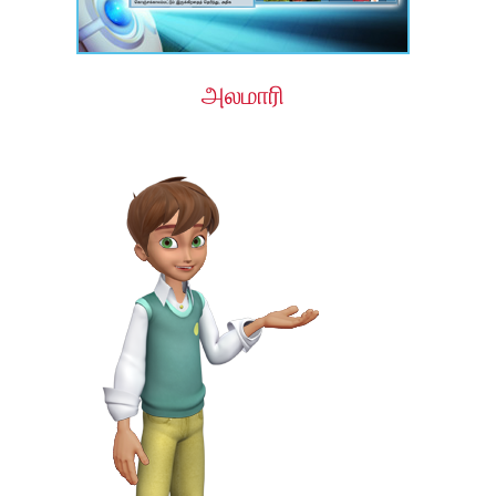
அலமாரி