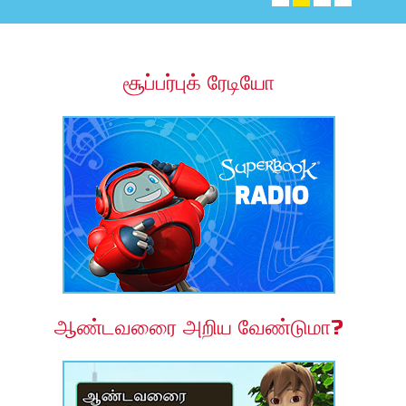
ம ஆப்
ூப்பர்புக் வேதாகமம் ஆப்
சூப்பர்புக் ரேடியோ
ையவும்
ை மாற்றவும்
ஆண்டவரைை அறிய வேண்டுமா?