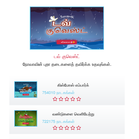
டவ் குவெஸ்ட்
நோவாவின் புறா தடைகளைத் தவிர்க்க உதவுங்கள்.
கிஸ்மோஸ் எம்பார்க்
754010 நாடகங்கள்
வண்டுகளை வெளியேற்று
722175 நாடகங்கள்