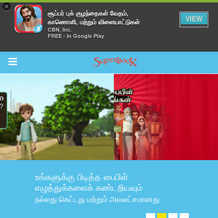
×
சூப்பர் புக் குழந்தைகள் வேதம்,
VIEW
காணொளி, மற்றும் விளையாட்டுகள்
CBN, Inc.
FREE - In Google Play
Return to Content
ாட்டுகள்
யவும்
யாயங்கள்
மம்
உங்களுக்கு பிடித்த பைபிள்
ாளி
எழுத்துக்களைக் கண்டறியவும்
நல்லது கெட்டது மற்றும் அவலட்சமானது
லி
அவற்றைப் பாருங்கள்! ➤