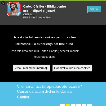
×
Cartea Cărților - Biblia pentru
VIEW
copii, clipuri și jocuri
CBN, Inc.
FREE - In Google Play
Return to Content
Acest site folosește cookies pentru a oferi
utilizatorului o experiență cât mai bună.
peră
Prin folosirea site-ului Cartea Cărților, accepți implicit
folosirea cookies.
ade
Vreau mai multe informații
Consimt la folosirea cookies
ri
Vrei să ai toate episoadele acasă?
Comandă acum dvd-urile Cartea
ră DVD - Sezoane 1-4
Cărților!
ția mobilă
COMANDĂ ACUM DVD-URILE CARTEA