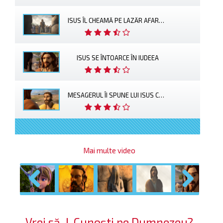
ISUS ÎL CHEAMĂ PE LAZĂR AFARĂ DIN MORMÂNT
ISUS SE ÎNTOARCE ÎN IUDEEA
MESAGERUL ÎI SPUNE LUI ISUS CĂ LAZĂR ESTE BOLNAV
Mai multe video
Previous
Next
Vrei să-L Cunoști pe Dumnezeu?