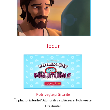
Jocuri
Potrivește prăjiturile
Îți plac prăjiturile? Atunci îți va plăcea și Potrivește
Prăjiturile!