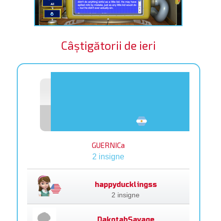
Câștigătorii de ieri
GUERNICa
2 insigne
happyducklingss
2 insigne
DakotahSavage