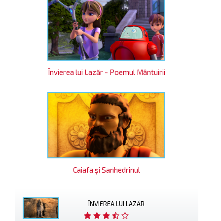
Învierea lui Lazăr - Poemul Mântuirii
Caiafa şi Sanhedrinul
ÎNVIEREA LUI LAZĂR