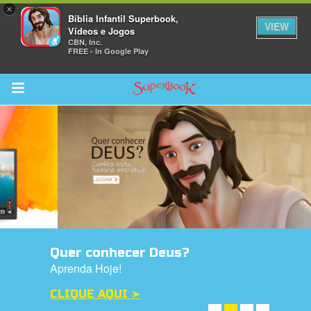
×
Bíblia Infantil Superbook,
VIEW
Vídeos e Jogos
CBN, Inc.
FREE - In Google Play
Return to Content
bra
ios
Quer conhecer Deus?
s
Aprenda Hoje!
CLIQUE AQUI ➤