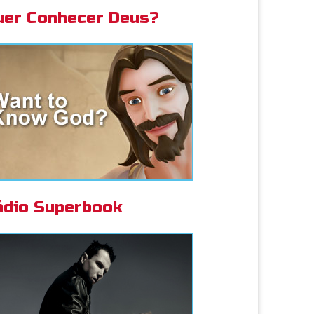
uer Conhecer Deus?
ádio Superbook