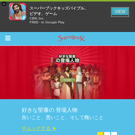
×
スーパーブックキッズバイブル、
VIEW
ビデオ、ゲーム
CBN, Inc.
FREE - In Google Play
Return to Content
ム
スカバー
ソード
スーパーブック(無料アプリ)
オ
iPadとKindleで発売中
オ
今すぐダウンロード ➤