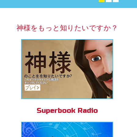
アプリ
パーブック聖書アプリ
神様をもっと知りたいですか？
ンイン
の変更
Superbook Radio