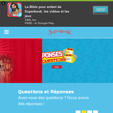
×
La Bible pour enfant de
VIEW
Superbook, les vidéos et les
jeux
CBN, Inc.
FREE - In Google Play
Return to Content
vre
des
Questions et Réponses
Avez-vous des questions ? Nous avons
des réponses !
CHECK IT OUT! ➤