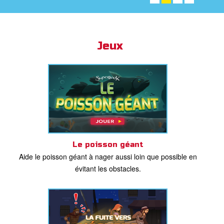
ble
book Bible App
Jeux
xion
ption
er de langue
Le poisson géant
Aide le poisson géant à nager aussi loin que possible en
évitant les obstacles.