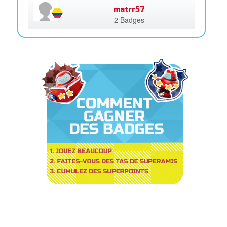
matrr57
2 Badges