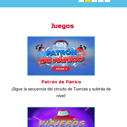
ios
¡DESCÁRGALO AHORA! ➤
adres de Familia:
Juegos
Superlibro
DVD´s Superbook USA
STRATE
ro
ar idioma
Patrón de Pánico
¡Sigue la secuencia del circuito de Tuercas y subirás de
nivel!