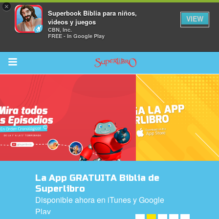
×
Superbook Biblia para niños,
VIEW
videos y juegos
CBN, Inc.
FREE - In Google Play
Return to Content
la
s
La App GRATUITA Biblia de
os
Superlibro
Disponible ahora en iTunes y Google
 App para Niños
Play