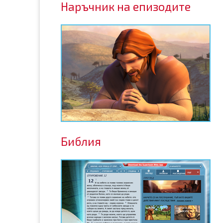
Наръчник на епизодите
Библия