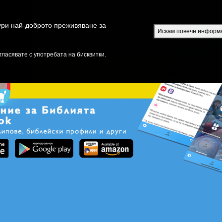
Безплатно S
гури най-доброто преживяване за
Искам повече информ
РИЙТЕ
ЕПИЗОДИ
БИБЛИЯ
ВИДЕО
РАДИО
ПРЕДАВАН
гласявате с употребата на бисквитки.