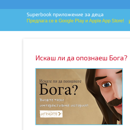
Открийте любимите си библейски герои
Доброто, лошото и грозното
ПРОВЕРЕТЕ ГИ! 
Искаш ли да опознаеш Бога?