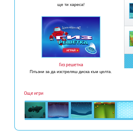
ще ти хареса!
Гиз решетка
Плъзни за да изстреляш диска към целта.
Още игри