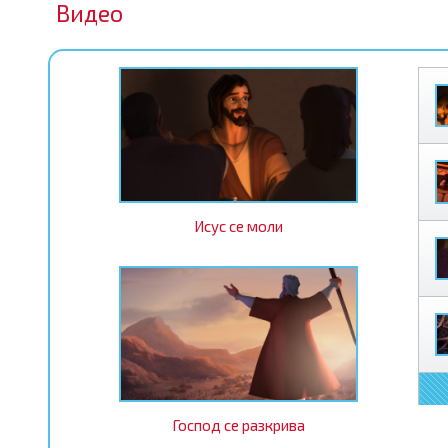
Видео
Исус се моли
Господ се разкрива