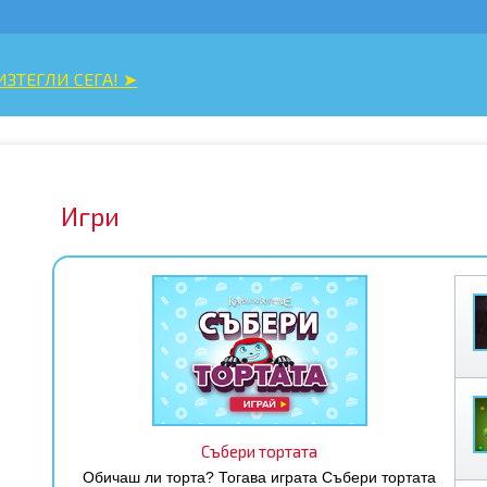
➤
Игри
Събери тортата
Обичаш ли торта? Тогава играта Събери тортата