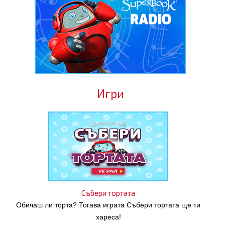
Игри
Събери тортата
Обичаш ли торта? Тогава играта Събери тортата ще ти
хареса!