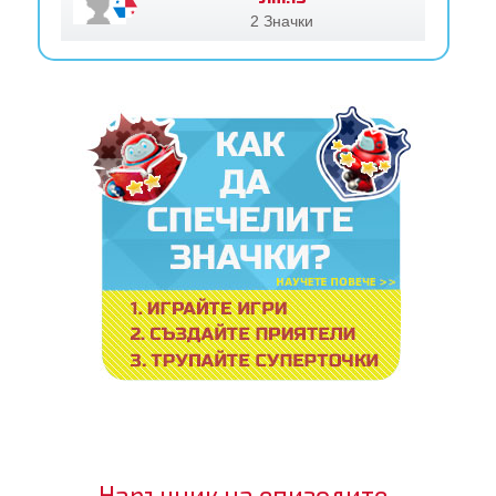
2 Значки
Наръчник на епизодите