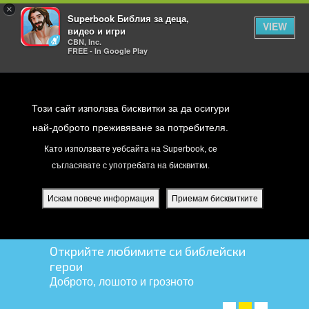
×
Superbook Библия за деца,
VIEW
видео и игри
CBN, Inc.
FREE - In Google Play
Return to Content
Този сайт използва бисквитки за да осигури
най-доброто преживяване за потребителя.
Като използвате уебсайта на Superbook, се
съгласявате с употребата на бисквитки.
йте
ди
Искам повече информация
Приемам бисквитките
я
Открийте любимите си библейски
герои
Доброто, лошото и грозното
ПРОВЕРЕТЕ ГИ! ➤